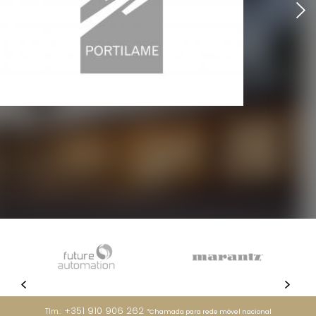
+351 910 906 262
Tlm.:
*Chamada para rede móvel nacional