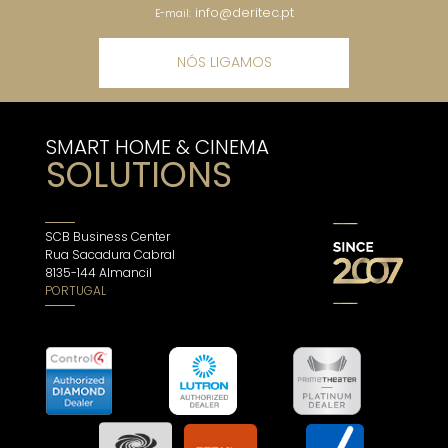
info@deritec.pt
E-mail:
NÓS LIGAMOS
SMART HOME & CINEMA
SOLUTIONS
SCB Business Center
Rua Sacadura Cabral
8135-144 Almancil
PORTUGAL