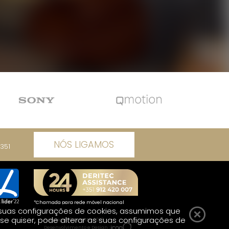
NÓS LIGAMOS
351
*Chamada para rede móvel nacional
r suas configurações de cookies, assumimos que
se quiser, pode alterar as suas configurações de
Copyright © DERITEC 2017
Desenvolvimento e Design :