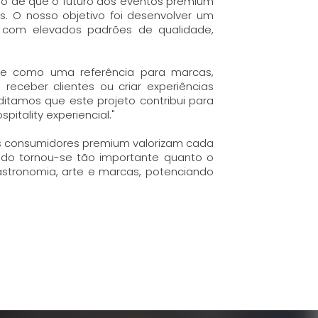
ção de que o futuro dos eventos premium
s. O nosso objetivo foi desenvolver um
e com elevados padrões de qualidade,
-se como uma referência para marcas,
eceber clientes ou criar experiências
ditamos que este projeto contribui para
tality experiencial."
"os consumidores premium valorizam cada
ado tornou-se tão importante quanto o
gastronomia, arte e marcas, potenciando