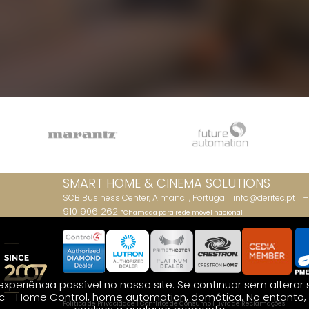
SMART HOME & CINEMA
SOLUTIONS
| +
SCB Business Center, Almancil, Portugal |
info@deritec.pt
910 906 262
*Chamada para rede móvel nacional
xperiência possível no nosso site. Se continuar sem altera
ec - Home Control, home automation, domótica. No entanto, 
Política de Privacidade
|
Conflitos de Consumo
|
Livro de Reclamações