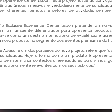
ve Experience Center Lisbon, "este projeto nasce da convic
ências únicas, imersivas e verdadeiramente personalizada
eber diferentes formatos e setores de atividade, sempr
"o Exclusive Experience Center Lisbon pretende afirmar
 um ambiente diferenciador para apresentar produtos, r
dar-se como um destino internacional de excelência e acre
 nova proposta no segmento dos eventos premium e da hospi
ine Advisor e um dos parceiros do novo projeto, refere que 
ersonalizadas. Hoje, a forma como um produto é apresent
a permitem criar contextos diferenciadores para vinhos, 
emocionalmente relevantes com os seus públicos."