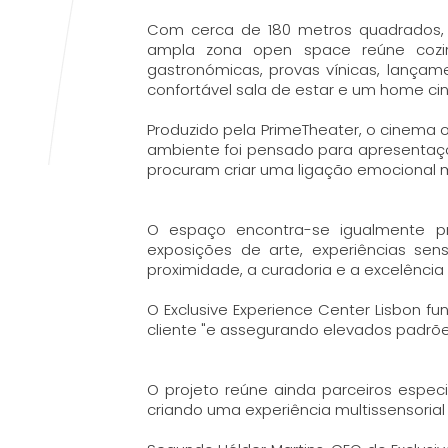
Com cerca de 180 metros quadrados, 
ampla zona open space reúne cozinh
gastronómicas, provas vínicas, lança
confortável sala de estar e um home ci
Produzido pela PrimeTheater, o cinema 
ambiente foi pensado para apresentaçõ
procuram criar uma ligação emocional m
O espaço encontra-se igualmente pr
exposições de arte, experiências sens
proximidade, a curadoria e a excelência
O Exclusive Experience Center Lisbon f
cliente "e assegurando elevados padrõe
O projeto reúne ainda parceiros espec
criando uma experiência multissensori