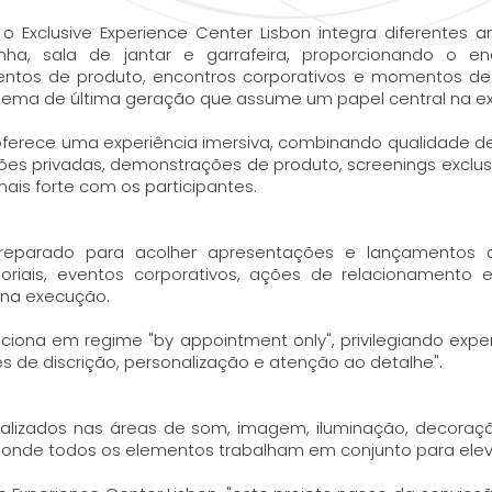
o Exclusive Experience Center Lisbon integra diferente
a, sala de jantar e garrafeira, proporcionando o en
mentos de produto, encontros corporativos e momentos de 
nema de última geração que assume um papel central na ex
oferece uma experiência imersiva, combinando qualidade d
es privadas, demonstrações de produto, screenings exclus
ais forte com os participantes.
eparado para acolher apresentações e lançamentos d
oriais, eventos corporativos, ações de relacionamento e 
 na execução.
unciona em regime "by appointment only", privilegiando e
s de discrição, personalização e atenção ao detalhe".
ializados nas áreas de som, imagem, iluminação, decoração
al onde todos os elementos trabalham em conjunto para el